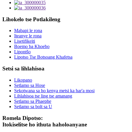
Lihokelo tse Potlakileng
Mabapi le rona
Iteanye le rona
Lisetifikeiti
Boemo ba Khoebo
Lipontšo
Lipotso Tse Botsoang Khafetsa
Setsi sa lihlahisoa
Likopano
Setlamo sa Hose
Sekotwana sa ho kenya metsi ka har'a mosi
Lihlahisoa tse ling tse amanang
Setlamo sa Phaephe
Setlamo sa bolt sa U
Romela Dipotso:
Itokiselitse ho ithuta haholoanyane