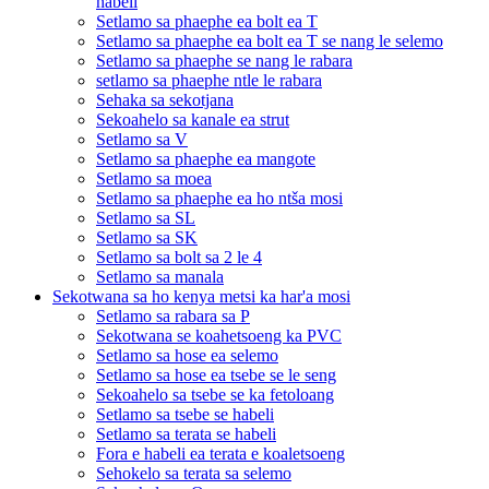
habeli
Setlamo sa phaephe ea bolt ea T
Setlamo sa phaephe ea bolt ea T se nang le selemo
Setlamo sa phaephe se nang le rabara
setlamo sa phaephe ntle le rabara
Sehaka sa sekotjana
Sekoahelo sa kanale ea strut
Setlamo sa V
Setlamo sa phaephe ea mangote
Setlamo sa moea
Setlamo sa phaephe ea ho ntša mosi
Setlamo sa SL
Setlamo sa SK
Setlamo sa bolt sa 2 le 4
Setlamo sa manala
Sekotwana sa ho kenya metsi ka har'a mosi
Setlamo sa rabara sa P
Sekotwana se koahetsoeng ka PVC
Setlamo sa hose ea selemo
Setlamo sa hose ea tsebe se le seng
Sekoahelo sa tsebe se ka fetoloang
Setlamo sa tsebe se habeli
Setlamo sa terata se habeli
Fora e habeli ea terata e koaletsoeng
Sehokelo sa terata sa selemo