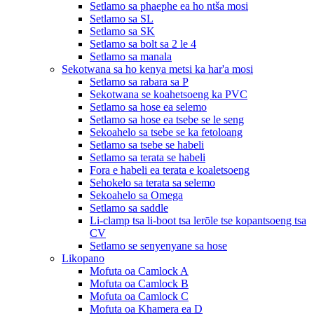
Setlamo sa phaephe ea ho ntša mosi
Setlamo sa SL
Setlamo sa SK
Setlamo sa bolt sa 2 le 4
Setlamo sa manala
Sekotwana sa ho kenya metsi ka har'a mosi
Setlamo sa rabara sa P
Sekotwana se koahetsoeng ka PVC
Setlamo sa hose ea selemo
Setlamo sa hose ea tsebe se le seng
Sekoahelo sa tsebe se ka fetoloang
Setlamo sa tsebe se habeli
Setlamo sa terata se habeli
Fora e habeli ea terata e koaletsoeng
Sehokelo sa terata sa selemo
Sekoahelo sa Omega
Setlamo sa saddle
Li-clamp tsa li-boot tsa lerōle tse kopantsoeng tsa
CV
Setlamo se senyenyane sa hose
Likopano
Mofuta oa Camlock A
Mofuta oa Camlock B
Mofuta oa Camlock C
Mofuta oa Khamera ea D