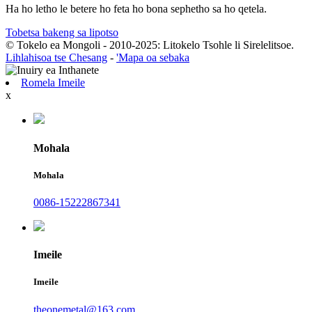
Ha ho letho le betere ho feta ho bona sephetho sa ho qetela.
Tobetsa bakeng sa lipotso
© Tokelo ea Mongoli - 2010-2025: Litokelo Tsohle li Sirelelitsoe.
Lihlahisoa tse Chesang
-
'Mapa oa sebaka
Romela Imeile
x
Mohala
Mohala
0086-15222867341
Imeile
Imeile
theonemetal@163.com