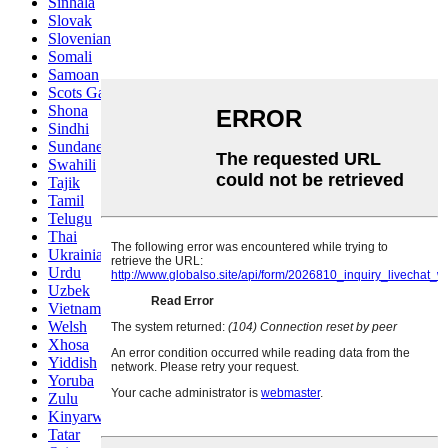
Sinhala
Slovak
Slovenian
Somali
Samoan
Scots Gaelic
Shona
Sindhi
Sundanese
Swahili
Tajik
Tamil
Telugu
Thai
Ukrainian
Urdu
Uzbek
Vietnamese
Welsh
Xhosa
Yiddish
Yoruba
Zulu
Kinyarwanda
Tatar