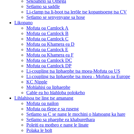
Sekoahelo sa Omega
Setlamo sa saddle
Li-clamp tsa li-boot tsa lerōle tse kopantsoeng tsa CV
Setlamo se senyenyane sa hose
Likopano
Mofuta oa Camlock A
Mofuta oa Camlock B
Mofuta oa Camlock C
Mofuta oa Khamera ea D
Mofuta oa Camlock E
Mofuta oa Khamera ea F
Mofuta oa Camlock DC
Mofuta oa Camlock DP
Li-coupling tsa liphaephe tsa moea-Mofuta oa US
Li-coupling tsa liphaephe tsa moea - Mofuta oa Europe
KC Nipple
Mohlahisi oa liphaephe
Cable ea ho hlahloba polokeho
Lihlahisoa tse ling tse amanang
Mofuta oa nailon
Mofuta oa tšepe e sa ruseng
Setlamo sa C se nang le mochini o hlatsoang ka hare
Setlamo sa phaephe ea khaburethara
Poleiti ea motheo e nang le linate
Polaka le bolt