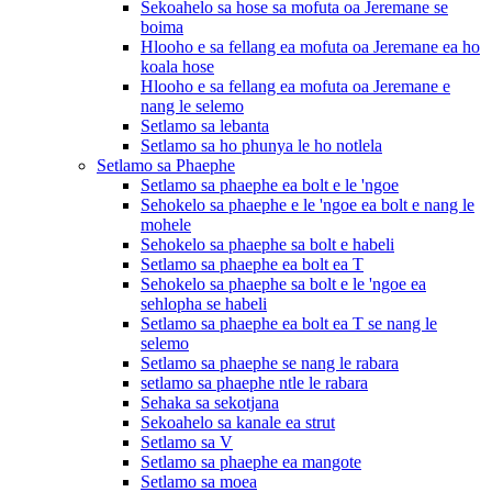
Sekoahelo sa hose sa mofuta oa Jeremane se
boima
Hlooho e sa fellang ea mofuta oa Jeremane ea ho
koala hose
Hlooho e sa fellang ea mofuta oa Jeremane e
nang le selemo
Setlamo sa lebanta
Setlamo sa ho phunya le ho notlela
Setlamo sa Phaephe
Setlamo sa phaephe ea bolt e le 'ngoe
Sehokelo sa phaephe e le 'ngoe ea bolt e nang le
mohele
Sehokelo sa phaephe sa bolt e habeli
Setlamo sa phaephe ea bolt ea T
Sehokelo sa phaephe sa bolt e le 'ngoe ea
sehlopha se habeli
Setlamo sa phaephe ea bolt ea T se nang le
selemo
Setlamo sa phaephe se nang le rabara
setlamo sa phaephe ntle le rabara
Sehaka sa sekotjana
Sekoahelo sa kanale ea strut
Setlamo sa V
Setlamo sa phaephe ea mangote
Setlamo sa moea