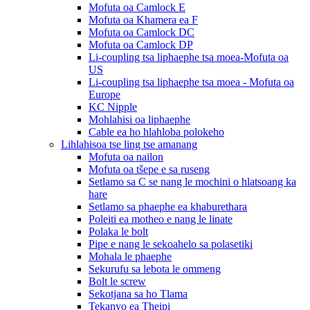
Mofuta oa Camlock E
Mofuta oa Khamera ea F
Mofuta oa Camlock DC
Mofuta oa Camlock DP
Li-coupling tsa liphaephe tsa moea-Mofuta oa
US
Li-coupling tsa liphaephe tsa moea - Mofuta oa
Europe
KC Nipple
Mohlahisi oa liphaephe
Cable ea ho hlahloba polokeho
Lihlahisoa tse ling tse amanang
Mofuta oa nailon
Mofuta oa tšepe e sa ruseng
Setlamo sa C se nang le mochini o hlatsoang ka
hare
Setlamo sa phaephe ea khaburethara
Poleiti ea motheo e nang le linate
Polaka le bolt
Pipe e nang le sekoahelo sa polasetiki
Mohala le phaephe
Sekurufu sa lebota le ommeng
Bolt le screw
Sekotjana sa ho Tlama
Tekanyo ea Theipi