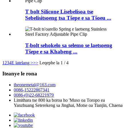
T bolt Silicone Lisebelisoa tse
Sebelisitsoeng tsa Tšepe e sa Tšoeu ...
T-bolt sehokelo sa selemo se laetsoeng
Tšepe e sa Khabeng ...
1
2
3
4
E latelang >
>>
Leqephe la 1 / 4
Iteanye le rona
theonemetal@163.com
0086-15222867341
0086-(0)22-68221979
Limithara tse 800 ka boroa ho 'Muso oa Toropo ea
Yanzhuang Seterekeng sa Jinghai, Motse oa Tianjin, Chaena