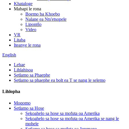
Khataloge
Mabapi le rona
Boemo ba Khoebo
Nalane ea Nts'etsopele
Lipontšo
Video
VR
Litaba
Iteanye le rona
English
Lehae
Lihlahisoa
Setlamo sa Phaephe
Setlamo sa phaephe ea bolt ea T se nang le selemo
Lihlopha
Moqomo
Setlamo sa Hose
Sekoahelo sa hose sa mofuta oa Amerika
Sekoahelo sa hose sa mofuta oa Amerika se nang le
mohele
Setlamo sa hose sa mofuta oa Jeremane