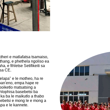
theri e matlafatsa tsamaiso,
ethang, e phethela ngoliso ea
, e fihletse Setifikeiti sa
 sa CE.
elapa" e le motheo, ha re
goan'eno, empa hape re
boiketlo matsatsing a
 hlophisa basebetsi ba
 ka ba le maikutlo a thabo
ebetsi e mong le e mong a
apa e le kannete.