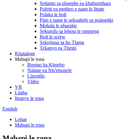
Setlamo sa phaephe ea khaburethara
Poleiti ea motheo e nang le linate
Polaka le bolt
Pipe e nang le sekoahelo sa polasetiki
Mohala le phaephe
Sekurufu sa lebota le ommeng
Bolt le screw
Sekotjana sa ho Tlama
Tekanyo ea Theipi
Khataloge
Mabapi le rona
Boemo ba Khoebo
Nalane ea Nts'etsopele
Lipontšo
Video
VR
Litaba
Iteanye le rona
English
Lehae
Mabapi le rona
Mabapi le rona