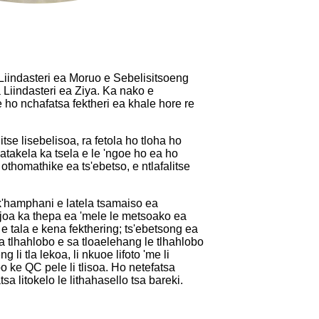
 Liindasteri ea Moruo e Sebelisitsoeng
iindasteri ea Ziya. Ka nako e
le ho nchafatsa fektheri ea khale hore re
itse lisebelisoa, ra fetola ho tloha ho
hatakela ka tsela e le 'ngoe ho ea ho
othomathike ea ts'ebetso, e ntlafalitse
k'hamphani e latela tsamaiso ea
lojoa ka thepa ea 'mele le metsoako ea
e tala e kena fekthering; ts'ebetsong ea
sa tlhahlobo e sa tloaelehang le tlhahlobo
ng li tla lekoa, li nkuoe lifoto 'me li
bo ke QC pele li tlisoa. Ho netefatsa
a litokelo le lithahasello tsa bareki.