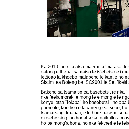
Ka 2019, ho ntlafatsa maemo a 'maraka, fek
qalong e theha tsamaiso le ts'ebetso e ikh
letšoao la khoebo malapeng le kantle ho naha
Sistimi ea Boleng ba ISO9001 le Setifikeiti
Bakeng sa tsamaiso ea basebetsi, re nka "l
nke feela moreki e mong le e mong e le n
kenyelletsa "lelapa" ho basebetsi - ho aba 
phomolo, koetliso e fapaneng ea tsebo, ho
tsamaeang, lipapali, e le hore basebetsi ba
mosebetsing, ho bonahatsa maikutlo a mos
ho ba mong'a bona, ho nka fektheri e le lel