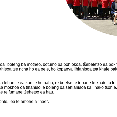
a "boleng ba motheo, botumo ba bohlokoa, tšebeletso ea bokha
lahisoa tse ncha ho ea pele, ho kopanya lihlahisoa tsa khale bak
.
 lehae le ea kantle ho naha, re boetse re tobane le khatello le
sa mokhoa oa tlhahiso le boleng ba sehlahisoa ka linako tsohle.
me re fumane tšehetso ea hau.
sohle, lea le amohela "hae".