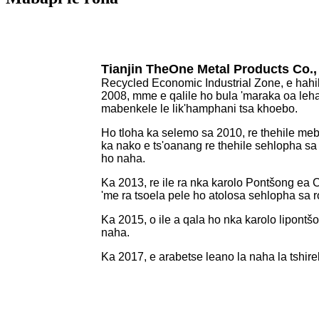
Tianjin TheOne Metal Products Co.,
Recycled Economic Industrial Zone, e hah
2008, mme e qalile ho bula 'maraka oa leha
mabenkele le lik'hamphani tsa khoebo.
Ho tloha ka selemo sa 2010, re thehile me
ka nako e ts'oanang re thehile sehlopha sa
ho naha.
Ka 2013, re ile ra nka karolo Pontšong ea C
'me ra tsoela pele ho atolosa sehlopha sa r
Ka 2015, o ile a qala ho nka karolo lipontšon
naha.
Ka 2017, e arabetse leano la naha la tshirel