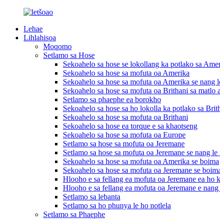
Lehae
Lihlahisoa
Moqomo
Setlamo sa Hose
Sekoahelo sa hose se lokollang ka potlako sa Ame
Sekoahelo sa hose sa mofuta oa Amerika
Sekoahelo sa hose sa mofuta oa Amerika se nang 
Sekoahelo sa hose sa mofuta oa Brithani sa matlo
Setlamo sa phaephe ea borokho
Sekoahelo sa hose sa ho lokolla ka potlako sa Brit
Sekoahelo sa hose sa mofuta oa Brithani
Sekoahelo sa hose ea torque e sa khaotseng
Sekoahelo sa hose sa mofuta oa Europe
Setlamo sa hose sa mofuta oa Jeremane
Setlamo sa hose sa mofuta oa Jeremane se nang le
Sekoahelo sa hose sa mofuta oa Amerika se boima
Sekoahelo sa hose sa mofuta oa Jeremane se boim
Hlooho e sa fellang ea mofuta oa Jeremane ea ho 
Hlooho e sa fellang ea mofuta oa Jeremane e nang
Setlamo sa lebanta
Setlamo sa ho phunya le ho notlela
Setlamo sa Phaephe