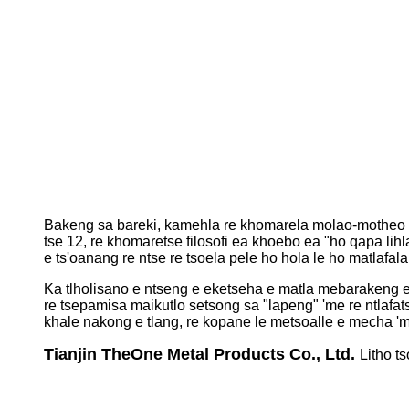
Bakeng sa bareki, kamehla re khomarela molao-motheo o
tse 12, re khomaretse filosofi ea khoebo ea "ho qapa lih
e ts'oanang re ntse re tsoela pele ho hola le ho matlafala
Ka tlholisano e ntseng e eketseha e matla mebarakeng ea
re tsepamisa maikutlo setsong sa "lapeng" 'me re ntlafat
khale nakong e tlang, re kopane le metsoalle e mecha '
Tianjin TheOne Metal Products Co., Ltd.
Litho t