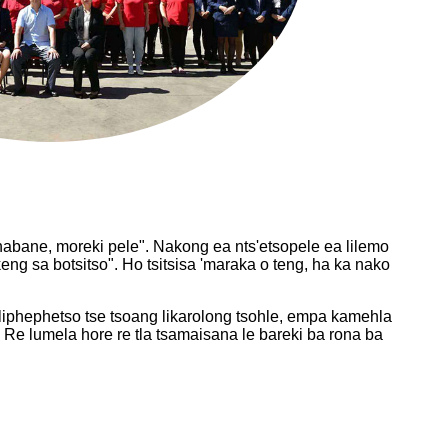
bane, moreki pele". Nakong ea nts'etsopele ea lilemo
eng sa botsitso". Ho tsitsisa 'maraka o teng, ha ka nako
 liphephetso tse tsoang likarolong tsohle, empa kamehla
 Re lumela hore re tla tsamaisana le bareki ba rona ba