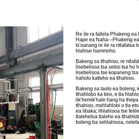
Re ile ra fallela Phakeng ea
Hape ea Naha---Phakeng ea L
ts'oanang re ile ra ntlafatsa 
hlahise hammoho.
Bakeng sa tlhahiso, re ntlafal
lisebelisoa tsa setso tsa ho 
lisebelisoa tse kopaneng tsa 
haholo katleho ea tlhahiso.
Bakeng sa taolo ea boleng, 
tlhahlobo ka tieo, e tla hlah
lik'hemik'hale hang ha thepa 
tlhahiso, mohlahlobi o tla et
ea libaka; lihlahisoa tse felile
tlaleheloa tlaleho ea tlhahlo
boleng ba sehlahisoa, netefats