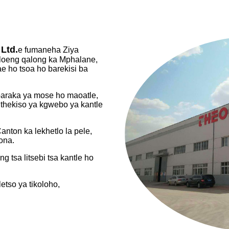
 Ltd.
e fumaneha Ziya
iloeng qalong ka Mphalane,
e ho tsoa ho barekisi ba
baraka ya mose ho maoatle,
 thekiso ya kgwebo ya kantle
anton ka lekhetlo la pele,
ona.
g tsa litsebi tsa kantle ho
etso ya tikoloho,