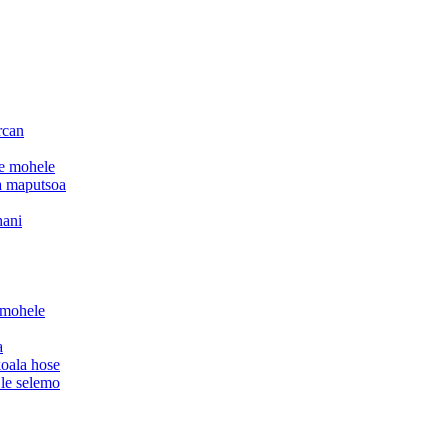
rcan
le mohele
 a maputsoa
hani
 mohele
a
koala hose
 le selemo