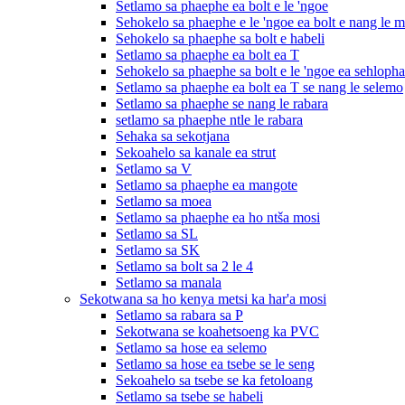
Setlamo sa phaephe ea bolt e le 'ngoe
Sehokelo sa phaephe e le 'ngoe ea bolt e nang le 
Sehokelo sa phaephe sa bolt e habeli
Setlamo sa phaephe ea bolt ea T
Sehokelo sa phaephe sa bolt e le 'ngoe ea sehlopha
Setlamo sa phaephe ea bolt ea T se nang le selemo
Setlamo sa phaephe se nang le rabara
setlamo sa phaephe ntle le rabara
Sehaka sa sekotjana
Sekoahelo sa kanale ea strut
Setlamo sa V
Setlamo sa phaephe ea mangote
Setlamo sa moea
Setlamo sa phaephe ea ho ntša mosi
Setlamo sa SL
Setlamo sa SK
Setlamo sa bolt sa 2 le 4
Setlamo sa manala
Sekotwana sa ho kenya metsi ka har'a mosi
Setlamo sa rabara sa P
Sekotwana se koahetsoeng ka PVC
Setlamo sa hose ea selemo
Setlamo sa hose ea tsebe se le seng
Sekoahelo sa tsebe se ka fetoloang
Setlamo sa tsebe se habeli