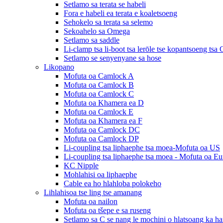
Setlamo sa terata se habeli
Fora e habeli ea terata e koaletsoeng
Sehokelo sa terata sa selemo
Sekoahelo sa Omega
Setlamo sa saddle
Li-clamp tsa li-boot tsa lerōle tse kopantsoeng tsa
Setlamo se senyenyane sa hose
Likopano
Mofuta oa Camlock A
Mofuta oa Camlock B
Mofuta oa Camlock C
Mofuta oa Khamera ea D
Mofuta oa Camlock E
Mofuta oa Khamera ea F
Mofuta oa Camlock DC
Mofuta oa Camlock DP
Li-coupling tsa liphaephe tsa moea-Mofuta oa US
Li-coupling tsa liphaephe tsa moea - Mofuta oa E
KC Nipple
Mohlahisi oa liphaephe
Cable ea ho hlahloba polokeho
Lihlahisoa tse ling tse amanang
Mofuta oa nailon
Mofuta oa tšepe e sa ruseng
Setlamo sa C se nang le mochini o hlatsoang ka ha